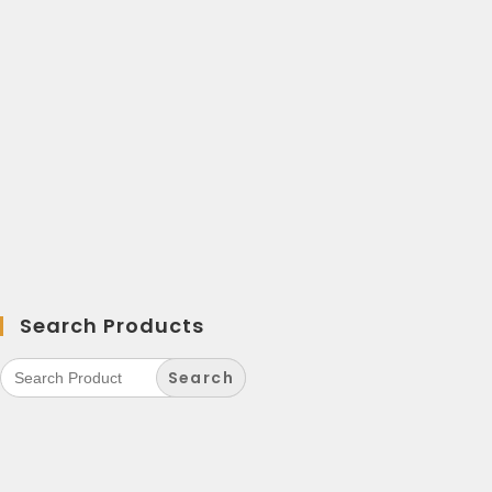
Search Products
Search
for: