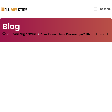
Menu
Blog
>
Uncategorized
>
Что Такое План Реализации? Шесть Шагов По